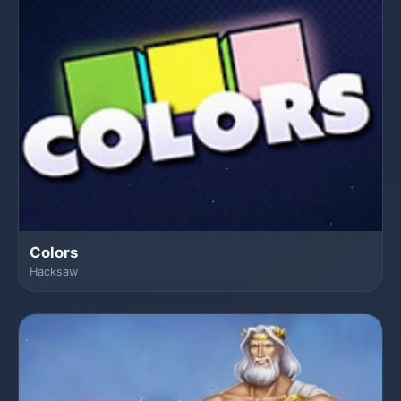
Colors
Hacksaw