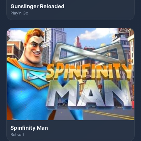
Gunslinger Reloaded
Play'n Go
Spinfinity Man
Betsoft