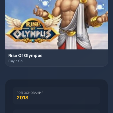
Rise Of Olympus
Play'n Go
ГОД ОСНОВАНИЯ
2018