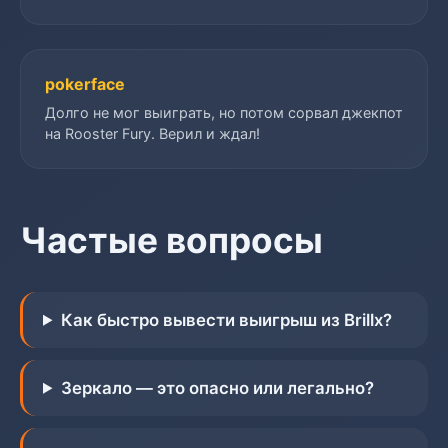
pokerface
Долго не мог выиграть, но потом сорвал джекпот
на Rooster Fury. Верил и ждал!
Частые вопросы
Как быстро вывести выигрыш из Brillx?
Зеркало — это опасно или легально?