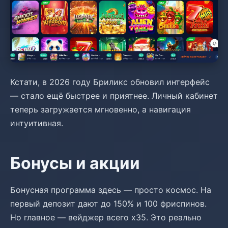
Кстати, в 2026 году Бриликс обновил интерфейс
— стало ещё быстрее и приятнее. Личный кабинет
теперь загружается мгновенно, а навигация
интуитивная.
Бонусы и акции
Бонусная программа здесь — просто космос. На
первый депозит дают до 150% и 100 фриспинов.
Но главное — вейджер всего x35. Это реально