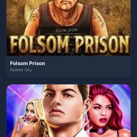
Folsom Prison
Nolimit City