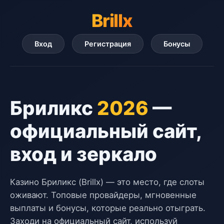
Brillx
Вход
Регистрация
Бонусы
Бриликс
2026
—
официальный сайт,
вход и зеркало
Казино Бриликс (Brillx) — это место, где слоты
оживают. Топовые провайдеры, мгновенные
выплаты и бонусы, которые реально отыграть.
Заходи на официальный сайт, используй