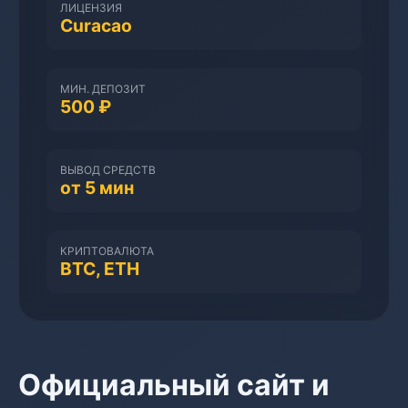
ЛИЦЕНЗИЯ
Curacao
МИН. ДЕПОЗИТ
500 ₽
ВЫВОД СРЕДСТВ
от 5 мин
КРИПТОВАЛЮТА
BTC, ETH
Официальный сайт и